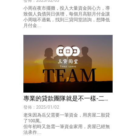
發佈：2025/02/05
小周在夜市擺攤，投入大量資金與心力，導
致個人負債與日俱增，每個月高額月付金讓
小周喘不過氣，找到三貸同堂諮詢，想降低
月付金.....
專業的貸款團隊就是不一樣-二胎
房貸｜高雄貸款代辦
發佈：2025/01/02
老朱因為岳父需要一筆資金，用房屋二胎貸
了100萬。
但年初時又急需一筆資金家用，房屋已經無
法承作.....