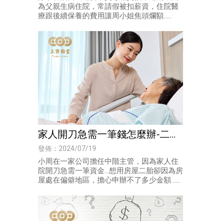
為父親生病住院，常請假被扣薪資，住院醫
療跟後續保養的費用讓周小姐焦頭爛額.....
家人開刀急需一筆錢怎麼辦-二胎
房屋貸款｜高雄貸款快速撥款
發佈：2024/07/19
小周在一家公司擔任中階主管，因為家人住
院開刀急需一筆資金...想用房屋二胎卻因為房
屋處在偏僻地區，擔心申辦不了多少金額......