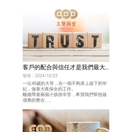
客戶的配合與信任才是我們最大
的動力-債務整合｜高雄債務整合
發佈：2024/10/23
一位45歲的大哥，在一個不夠承上啟下的年
紀，做著大夜保全的工作。
離婚帶著兩個小孩很辛苦，希望我們幫他做
債務的整合.......