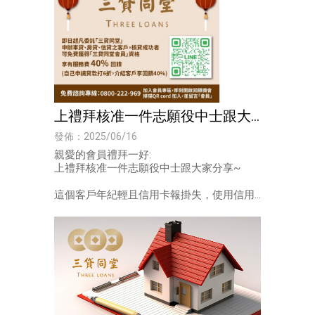
上禮拜核准一件志願役中士跟大
家分享~
發佈：2025/06/16
親愛的會員禮拜一好:
上禮拜核准一件志願役中士跟大家分享~
這個客戶年紀輕且信用卡報掛失，使用信用
卡的時間重新計算了，還當了家人的保人，
種種小狀況讓客戶失去