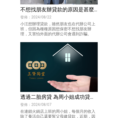
不想找朋友辦貸款的原因是甚麼
呢?
發佈：2024/08/22
小汪想辦理貸款，雖然朋友也在代辦公司上
班，但因為種種原因想保密不想找朋友辦
理，又害怕外面的代辦公司會遇到詐騙。
透過二胎房貸 為周小姐成功貸到
100萬的資金-房貸代辦｜高雄二
發佈：2024/08/07
胎房貸
在連鎖火鍋店上班的周小姐，每個月的收入
除了養活自己還要幫父母繳貸款，近期，因