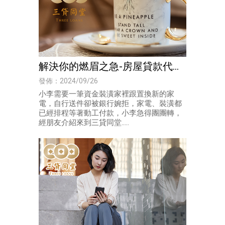
解決你的燃眉之急-房屋貸款代辦
｜高雄房屋貸款
發佈：2024/09/26
小李需要一筆資金裝潢家裡跟置換新的家
電，自行送件卻被銀行婉拒，家電、裝潢都
已經排程等著動工付款，小李急得團團轉，
經朋友介紹來到三貸同堂.....