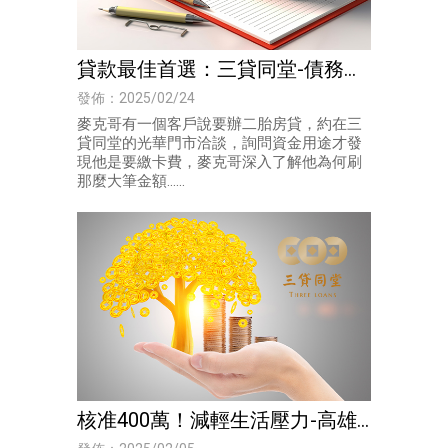
貸款最佳首選：三貸同堂-債務整
合｜高雄貸款推薦
發佈：2025/02/24
麥克哥有一個客戶說要辦二胎房貸，約在三
貸同堂的光華門市洽談，詢問資金用途才發
現他是要繳卡費，麥克哥深入了解他為何刷
那麼大筆金額......
核准400萬！減輕生活壓力-高雄
持分土地貸款